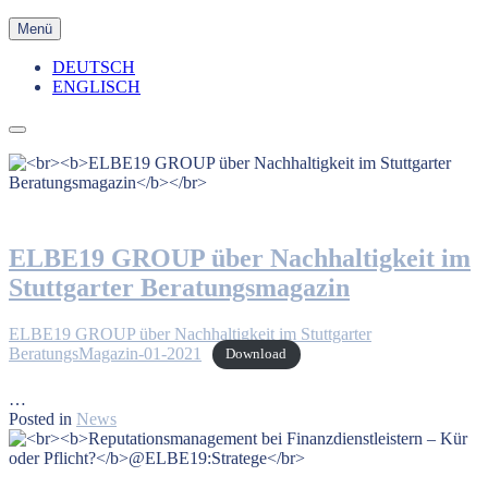
Skip
Menü
to
content
DEUTSCH
ENGLISCH
ELBE19 GROUP über Nachhaltigkeit im
Stuttgarter Beratungsmagazin
ELBE19 GROUP über Nachhaltigkeit im Stuttgarter
BeratungsMagazin-01-2021
Download
…
Posted in
News