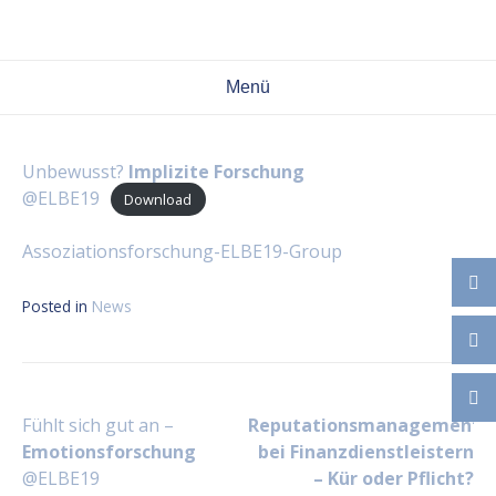
Skip
to
content
Menü
Unbewusst?
Implizite Forschung
@ELBE19
Download
Assoziationsforschung-ELBE19-Group
Posted in
News
Beitragsnavigation
Fühlt sich gut an –
Reputationsmanagement
Emotionsforschung
bei Finanzdienstleistern
@ELBE19
– Kür oder Pflicht?