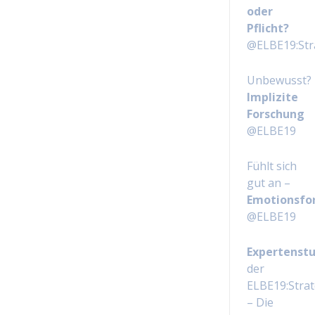
oder
Pflicht?
@ELBE19:Str
Unbewusst?
Implizite
Forschung
@ELBE19
Fühlt sich
gut an –
Emotionsfo
@ELBE19
Expertenstu
der
ELBE19:Stra
– Die