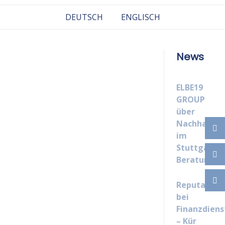
Skip
DEUTSCH
ENGLISCH
to
content
News
ELBE19
GROUP
über
Nachhaltigk
im
Stuttgarter
Beratungsm
Reputatio
bei
Finanzdiens
– Kür